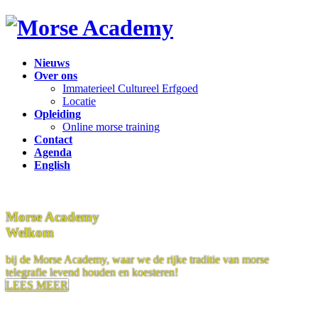
Ga
Ga
naar
naar
de
de
inhoud
navigatie
Nieuws
Over ons
Immaterieel Cultureel Erfgoed
Locatie
Opleiding
Online morse training
Contact
Agenda
English
Morse Academy
Welkom
bij de Morse Academy, waar we de rijke traditie van morse
telegrafie levend houden en koesteren!
LEES MEER